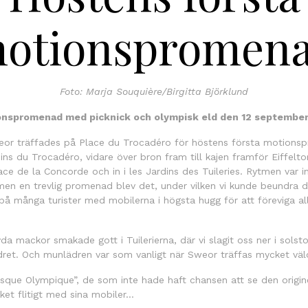
otionspromen
Foto: Marja Souquière/Birgitta Björklund
nspromenad med picknick och olympisk eld den 12 septembe
weor träffades på Place du Trocadéro för höstens första motions
ns du Trocadéro, vidare över bron fram till kajen framför Eiffeltor
lace de la Concorde och in i les Jardins des Tuileries. Rytmen var i
en en trevlig promenad blev det, under vilken vi kunde beundra d
 på många turister med mobilerna i högsta hugg för att föreviga all
 mackor smakade gott i Tuilerierna, där vi slagit oss ner i solst
dret. Och munlädren var som vanligt när Sweor träffas mycket välo
sque Olympique”, de som inte hade haft chansen att se den origin
ket flitigt med sina mobiler…