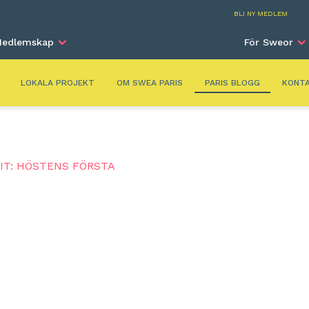
Paris
BLI NY MEDLEM
edlemskap
För Sweor
LOKALA PROJEKT
OM SWEA PARIS
PARIS BLOGG
KONT
IT: HÖSTENS FÖRSTA