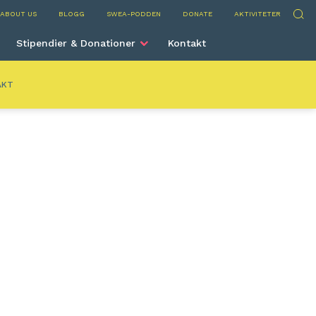
Sök
ABOUT US
BLOGG
SWEA-PODDEN
DONATE
AKTIVITETER
Stipendier & Donationer
Kontakt
AKT