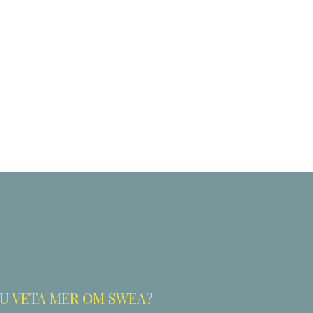
ok
odon
ail
Dela
DU VETA MER OM SWEA?