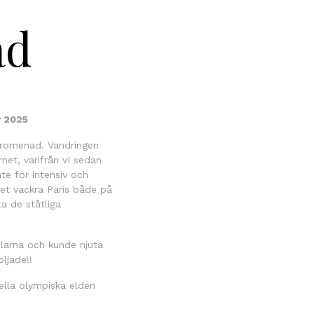
ad
r 2025
promenad. Vandringen
net, varifrån vI sedan
nte för intensiv och
et vackra Paris både på
a de ståtliga
olarna och kunde njuta
ljade!!
ella olympiska elden