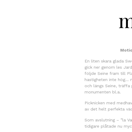
m
Motio
En liten skara glada S
gick ner genom les Jardi
följde Seine fram till P
hastigheten inte hög… m
och längs Seine, träffa
monumenten bl.a.
Picknicken med medhavda
av det helt perfekta vä
Som avslutning – ”la Va
tidigare plåtade nu myc